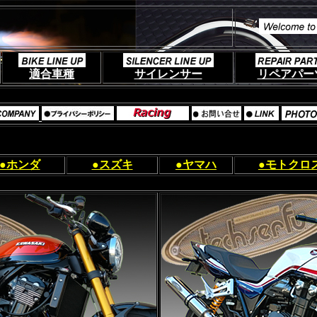
適合車種
サイレンサー
リペアパー
■
●ホンダ
●スズキ
●ヤマハ
●モトクロ
■