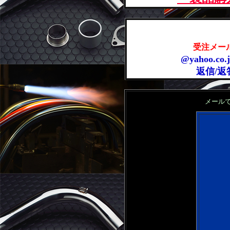
受注メー
@yahoo.
返信/
メール