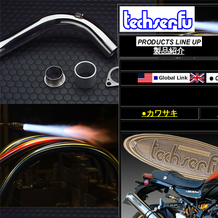
製品紹介
■
■
●カワサキ